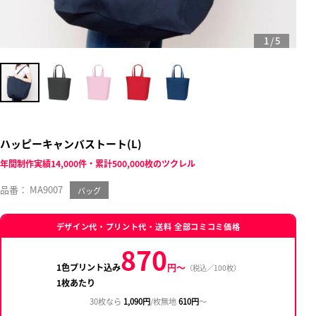
/
1
5
ハッピーキャンバストート(L)
年間制作実績14,000件・累計500,000枚のツクレル
品番： MA9007
バッグ
デザイン代・プリント代・送料 全部コミコミ価格
870
円〜
1色プリント込み
（税込／100枚）
1枚あたり
30枚なら
1,090円
/枚
無地
610円
〜