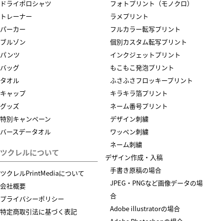
ドライポロシャツ
フォトプリント（モノクロ）
トレーナー
ラメプリント
パーカー
フルカラー転写プリント
ブルゾン
個別カスタム転写プリント
パンツ
インクジェットプリント
バッグ
もこもこ発泡プリント
タオル
ふさふさフロッキープリント
キャップ
キラキラ箔プリント
グッズ
ネーム番号プリント
特別キャンペーン
デザイン刺繍
バースデータオル
ワッペン刺繍
ネーム刺繍
ツクレルについて
デザイン作成・入稿
手書き原稿の場合
ツクレルPrintMediaについて
JPEG・PNGなど画像データの場
会社概要
合
プライバシーポリシー
Adobe illustratorの場合
特定商取引法に基づく表記