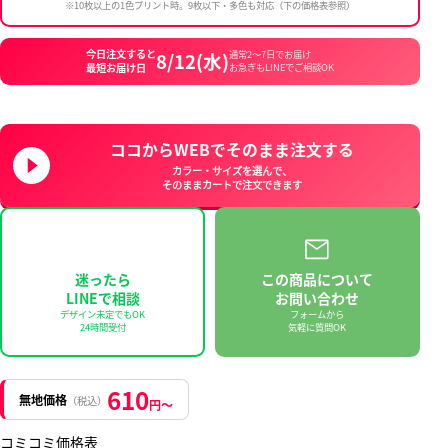
※10枚以上の1色プリント時。9枚以下・多色も対応（下の価格表参照）
今日注文すると
8/12(水)
通常2〜7日でお届け
最短お届け日
お急ぎもLINEでご相談OK
ココからWEBでそのまま注文する
カラー・サイズを選んで、
そのままカートで注文できます
迷ったら
この商品について
LINEで相談
お問い合わせ
デザイン未定でもOK
フォームから
24時間受付
気軽に質問OK
610
無地価格
（税込）
円〜
コミコミ価格表_