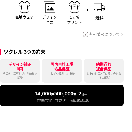
割引情報について
ツクレル 3つの約束
デザイン補正
国内自社工場
納期遅れ
0円
検品保証
返金保証
手描き・写真もプロが無料で
1枚ずつ検品して出荷
約束のお届け日に間に合わな
調整
ければ返金
14,000
500,000
2
件
枚
日〜
年間制作実績
年間プリント枚数
最短お届け