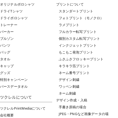
オリジナルポロシャツ
プリントについて
ドライTシャツ
スタンダートプリント
ドライポロシャツ
フォトプリント（モノクロ）
トレーナー
ラメプリント
パーカー
フルカラー転写プリント
ブルゾン
個別カスタム転写プリント
パンツ
インクジェットプリント
バッグ
もこもこ発泡プリント
タオル
ふさふさフロッキープリント
キャップ
キラキラ箔プリント
グッズ
ネーム番号プリント
特別キャンペーン
デザイン刺繍
バースデータオル
ワッペン刺繍
ネーム刺繍
ツクレルについて
デザイン作成・入稿
手書き原稿の場合
ツクレルPrintMediaについて
JPEG・PNGなど画像データの場
会社概要