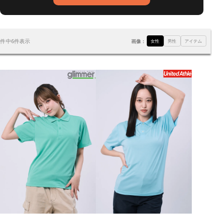
6件中6件表示
画像：
女性
男性
アイテム