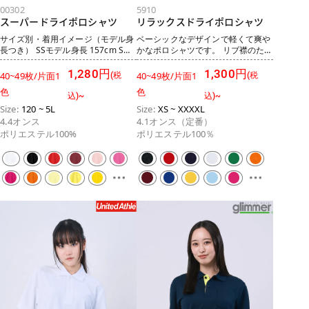
00302
5910
スーパードライポロシャツ
リラックスドライポロシャツ
サイズ別・着用イメージ（モデル身
ベーシックなデザインで軽くて爽や
長つき） SSモデル身長 157cm Sモ
かなポロシャツです。 リブ襟のた
デル身長 157cm Mモデル身長
め、クールビズ等に対応したビジネ
167cm Lモデル身長 170cm LLモデ
スシーンでも活躍すること間違いな
1,280円
1,300円
40~49枚/片面1
40~49枚/片面1
(税
(税
ル身長 175cm .tkr-size-
し。 快適でしっかりしていてサラサ
色
色
reels{margin:28px 0;} .tkr-size-
ラで着心地も◎ 高コストパフォーマ
込)~
込)~
reels__lead{font-weight:700;font-
ンスでありつつも、カラーやサイズ
Size:
120 ~ 5L
Size:
XS ~ XXXXL
size:1.05rem;margin:0 0
展開も豊富なため、 ロゴをプリント
4.4オンス
4.1オンス（定番）
14px;padding-left:10px;border-
や刺繍して、スポーツチームや企業
ポリエステル100%
ポリエステル100％
left:4px solid #f39800;color:#333;}
やイベントのユニフォームといった
.tkr-size-
使用もおすすめです。 サイズ別・着
reels__track{display:grid;grid-
用イメージ（モデル身長つき） Sモ
template-
デル身長 162cm Mモデル身長
columns:repeat(5,1fr);gap:14px;}
162cm .tkr-size-reels{margin:28px
.tkr-reel{margin:0;} .tkr-
0;} .tkr-size-reels__lead{font-
reel__badge{display:flex;align-
weight:700;font-
items:baseline;gap:8px;margin:0 0
size:1.05rem;margin:0 0
8px;} .tkr-reel__badge
14px;padding-left:10px;border-
b{display:inline-
left:4px solid #f39800;color:#333;}
block;background:#f39800;color:#
.tkr-size-
fff;font-size:.95rem;line-
reels__track{display:grid;grid-
height:1;padding:6px 10px;border-
template-
radius:6px;} .tkr-reel__badge
columns:repeat(2,1fr);gap:16px;m
span{font-
ax-width:560px;} .tkr-
size:.82rem;color:#555;font-
reel{margin:0;} .tkr-