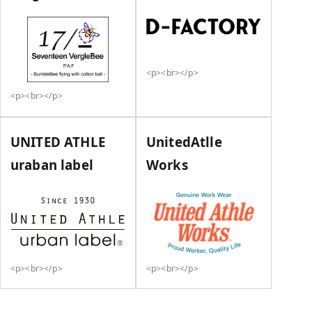
<p><br></p>
<p><br></p>
UNITED ATHLE
UnitedAtlle
uraban label
Works
<p><br></p>
<p><br></p>