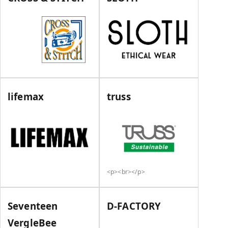
lifemax
truss
<p><br></p>
Seventeen
D-FACTORY
VergleBee