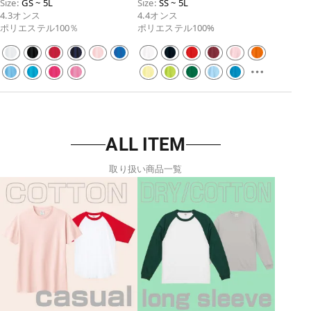
Size:
GS ~ 5L
Size:
SS ~ 5L
徴としてはバクテリアの繁殖を抑制
リットが入っているため、アクティ
4.3オンス
4.4オンス
し、洗濯しても効果が続き、環境に
ブなシーンでも動きやすいです。 少
ポリエステル100％
ポリエステル100%
やさしいところ。 UVカット機能付
し薄めな生地になっていて、吸汗速
きのため屋外の作業にも向いてお
乾性に優れたメッシュ素材のため洗
り、汗をかきやすい部活や仕事場で
濯をしてもすぐに乾きやすく通気性
のユニフォーム、臭いのつきやすい
も良いです。 引越し用の作業着や、
飲食店や、部屋干しの際にも嫌なニ
かっちりとした印象を与えることも
オイを発生させにくいためおすすめ
できるためビジネスのシーンでの使
です。 胸元に刺繍やプリントを入れ
用もおすすめです。
てチームや企業のユニフォームとし
ての活用もおすすめです。 カラーは
10色展開でサイズ展開も豊富で、女
ALL ITEM
性の体型に合わせたガールズサイズ
（GS、GM、GL）も取り揃えており
ます。
取り扱い商品一覧