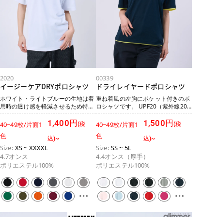
weight:500;} .tkr-
reel__badge{display:flex;align-
reel__frame{position:relative;widt
items:baseline;gap:8px;margin:0 0
h:100%;aspect-
8px;} .tkr-reel__badge
ratio:9/15;background:#fafafa;bor
b{display:inline-
der:1px solid #eee;border-
block;background:#f39800;color:#
radius:10px;overflow:hidden;} .tkr-
fff;font-size:.95rem;line-
reel__frame
height:1;padding:6px 10px;border-
iframe{position:absolute;inset:0;wi
radius:6px;} .tkr-reel__badge
dth:100%;height:100%;border:0;}
span{font-
@media(max-width:1000px){.tkr-
size:.82rem;color:#555;font-
2020
00339
size-reels__track{grid-template-
weight:500;} .tkr-
イージーケアDRYポロシャツ
ドライレイヤードポロシャツ
columns:repeat(3,1fr);gap:16px;}}
reel__frame{position:relative;widt
@media(max-width:600px){.tkr-
h:100%;aspect-
ホワイト・ライトブルーの生地は着
重ね着風の左胸にポケット付きのポ
size-
ratio:9/15;background:#fafafa;bor
用時の透け感を軽減させるため特殊
ロシャツです。 UPF20（紫外線20
reels__track{display:flex;overflow-
der:1px solid #eee;border-
な糸を使用しています。そのため生
倍カット）のため、紫外線の約90%
x:auto;-webkit-overflow-
radius:10px;overflow:hidden;} .tkr-
地の風合いが他カラーよりやわらか
を遮断する機能がありながらも 4.4
1,400円
1,500円
40~49枚/片面1
40~49枚/片面1
(税
(税
scrolling:touch;scroll-snap-type:x
reel__frame
くなります。 シワがつきにくく乾き
オンスと少し薄めな生地なのでオー
色
色
mandatory;gap:12px;padding-
iframe{position:absolute;inset:0;wi
も早い！カラバリ豊富な高機能アイ
ルシーズン活躍します！ 吸汗速乾性
込)~
込)~
bottom:8px;}.tkr-reel{flex:0 0
dth:100%;height:100%;border:0;}
テム。 表面に凹凸のある編み方で、
に優れたメッシュ素材で、洗濯をし
Size:
XS ~ XXXXL
Size:
SS ~ 5L
72%;scroll-snap-align:start;}} スタ
@media(max-width:600px){.tkr-
通気性が良く、さらりとした肌触り
てもすぐに乾きやすいドライタイプ
4.7オンス
4.4オンス（厚手）
イリッシュで爽やかな見た目と快適
size-
が特徴なポリエステル鹿の子編みを
です。 UVカット機能付きでストレ
ポリエステル100%
ポリエステル100%
な着心地で、ストレスフリーなポロ
reels__track{display:flex;overflow-
使用した、 シワになりにくく、何度
ッチ性もあるため、屋外でのスポー
シャツです。 襟はリブ仕様で、裾部
x:auto;-webkit-overflow-
洗濯しても型崩れや色落ちしづらい
ツやアウトドア等チームやプールの
分にはアクティブなシーンでも動き
scrolling:touch;scroll-snap-type:x
ドライ素材のポロシャツ。
監視員のユニフォームとして、 胸元
やすいスリット入り。 洗濯回数が多
mandatory;gap:12px;padding-
UPF20（紫外線20倍カット）で、吸
に刺繍やプリントを入れてチームや
くなっても型崩れしづらく、色褪せ
bottom:8px;max-width:none;}.tkr-
水速乾機能が備わっており、スポー
企業のユニフォームとして等様々な
もしづらい仕様です。 汗をかいても
reel{flex:0 0 78%;scroll-snap-
ツやイベント等屋外のアクティブな
シーンで大活躍です。
ベタつかない吸汗性で、コシのある
align:start;}}
シーンはもちろん、 企業のユニフォ