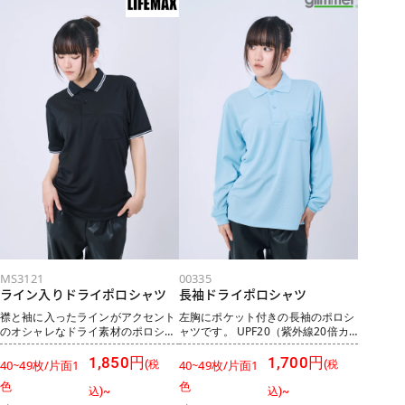
素材、通気性も良いです。
ームとしてもおすすめです。 サラリ
UPF20（紫外線20倍カット）のた
とした生地のため、肌にまとわりつ
め、紫外線の約90%を遮断する機能
かず清潔感があります。
があります。 シンプルですが、高コ
ストパフォーマンスで、スポーツや
企業やイベントユニフォームとして
も仕様できる万能な商品です。
MS3121
00335
ライン入りドライポロシャツ
長袖ドライポロシャツ
襟と袖に入ったラインがアクセント
左胸にポケット付きの長袖のポロシ
のオシャレなドライ素材のポロシャ
ャツです。 UPF20（紫外線20倍カ
ツ。 ポリジン加工を使用しているた
ット）のため、紫外線の約90%を遮
め、汗をニオイにしません。 ※ポリ
断する機能があり屋外での作業の際
1,850円
1,700円
40~49枚/片面1
40~49枚/片面1
(税
(税
ジンとは環境にやさしい再生銀から
の日焼け対策としても◎ 襟はフィッ
色
色
作られる銀イオンによる抗菌防臭加
ト感を高めるリブ仕様となってお
込)~
込)~
工技術です ポリジン加工の３つの特
り、洗濯してもよれにくいです。 ス