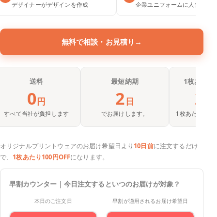
デザイナーがデザインを作成
企業ユニフォームに人気
無料で相談・お見積り
→
送料
最短納期
1枚あたり
0
2
23
円
日
すべて当社が負担します
でお届けします。
1枚あたりの最
オリジナルプリントウェアのお届け希望日より
10日前
に注文するだけ
で、
1枚あたり100円OFF
になります。
早割カウンター｜今日注文するといつのお届けが対象？
本日のご注文日
早割が適用されるお届け希望日