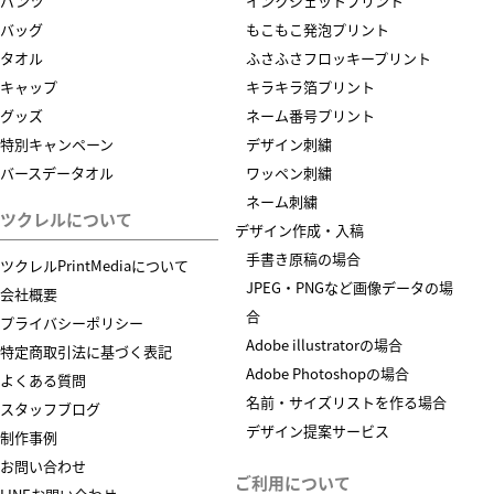
パンツ
インクジェットプリント
バッグ
もこもこ発泡プリント
タオル
ふさふさフロッキープリント
キャップ
キラキラ箔プリント
グッズ
ネーム番号プリント
特別キャンペーン
デザイン刺繍
バースデータオル
ワッペン刺繍
ネーム刺繍
ツクレルについて
デザイン作成・入稿
手書き原稿の場合
ツクレルPrintMediaについて
JPEG・PNGなど画像データの場
会社概要
合
プライバシーポリシー
Adobe illustratorの場合
特定商取引法に基づく表記
Adobe Photoshopの場合
よくある質問
名前・サイズリストを作る場合
スタッフブログ
デザイン提案サービス
制作事例
お問い合わせ
ご利用について