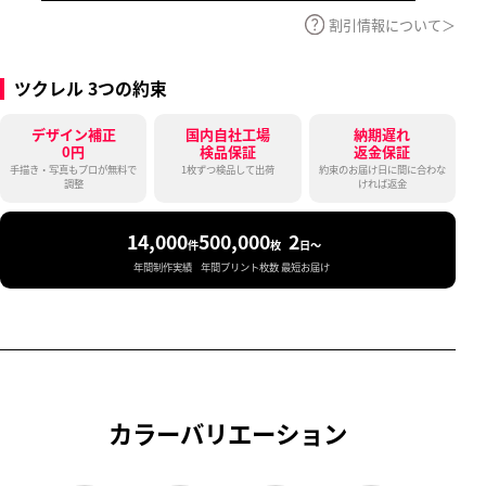
割引情報について
ツクレル 3つの約束
デザイン補正
国内自社工場
納期遅れ
0円
検品保証
返金保証
手描き・写真もプロが無料で
1枚ずつ検品して出荷
約束のお届け日に間に合わな
調整
ければ返金
14,000
500,000
2
件
枚
日〜
年間制作実績
年間プリント枚数
最短お届け
カラーバリエーション