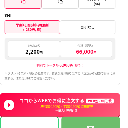
1色
2色
(A4)
割引
早割+LINE割+WEB割
割引なし
(-230円/枚)
1枚あたり
合計（税込）
2,200
66,000
円
円
6,900円
割引でトータル
お得！
※プリント1箇所・税込の概算です。正式なお見積りは下の「ココからWEBでお得に注
文する」またはLINEでご確認ください。
ココからWEBでお得に注文する
WEB割 -30円/枚
LINE割(-100円)・早割(-100円)と併用OK
＝最大230円引き