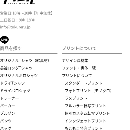
営業日:10時～20時【年中無休】
土日祝日：9時~18時
info@tukureru.jp
商品を探す
プリントについて
オリジナルTシャツ（綿素材）
デザイン素材集
長袖ロングTシャツ
フォント・書体一覧
オリジナルポロシャツ
プリントについて
ドライTシャツ
スタンダートプリント
ドライポロシャツ
フォトプリント（モノクロ）
トレーナー
ラメプリント
パーカー
フルカラー転写プリント
ブルゾン
個別カスタム転写プリント
パンツ
インクジェットプリント
バッグ
もこもこ発泡プリント