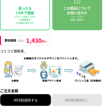
迷ったら
この商品について
LINEで相談
お問い合わせ
デザイン未定でもOK
フォームから
24時間受付
気軽に質問OK
LINE割も使えます
1,430
無地価格
（税込）
円〜
コミコミ価格表_
ご注文金額
WEB割適用する
WEB割適用なし