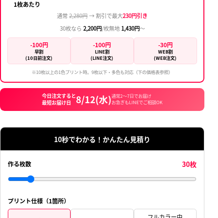
1枚あたり
通常
2,280円
→ 割引で最大
230円引き
30枚なら
2,200円
/枚
無地
1,430円
〜
-100円
-100円
-30円
早割
LINE割
WEB割
(10日前注文)
(LINE注文)
(WEB注文)
※10枚以上の1色プリント時。9枚以下・多色も対応（下の価格表参照）
今日注文すると
8/12(水)
通常2〜7日でお届け
最短お届け日
お急ぎもLINEでご相談OK
10秒でわかる！かんたん見積り
30枚
作る枚数
プリント仕様（1箇所）
フルカラー中