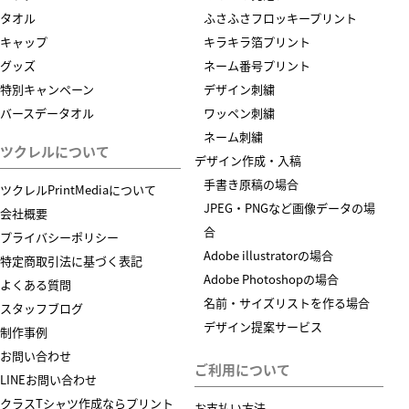
タオル
ふさふさフロッキープリント
キャップ
キラキラ箔プリント
グッズ
ネーム番号プリント
特別キャンペーン
デザイン刺繍
バースデータオル
ワッペン刺繍
ネーム刺繍
ツクレルについて
デザイン作成・入稿
手書き原稿の場合
ツクレルPrintMediaについて
JPEG・PNGなど画像データの場
会社概要
合
プライバシーポリシー
Adobe illustratorの場合
特定商取引法に基づく表記
Adobe Photoshopの場合
よくある質問
名前・サイズリストを作る場合
スタッフブログ
デザイン提案サービス
制作事例
お問い合わせ
ご利用について
LINEお問い合わせ
クラスTシャツ作成ならプリント
お支払い方法