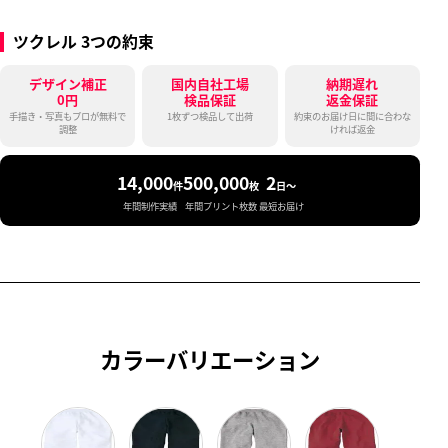
ツクレル 3つの約束
デザイン補正
国内自社工場
納期遅れ
0円
検品保証
返金保証
手描き・写真もプロが無料で
1枚ずつ検品して出荷
約束のお届け日に間に合わな
調整
ければ返金
14,000
500,000
2
件
枚
日〜
年間制作実績
年間プリント枚数
最短お届け
カラーバリエーション