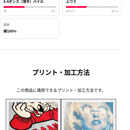
8.4オンス（薄手）パイル
ふつう
薄い
厚い
透けない
透ける
素材
綿100%
プリント・加工方法
この商品に適用できるプリント・加工方法です。