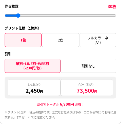
30枚
作る枚数
プリント仕様（1箇所）
フルカラー中
1色
2色
(A4)
割引
早割+LINE割+WEB割
割引なし
(-230円/枚)
1枚あたり
合計（税込）
2,450
73,500
円
円
6,900円
割引でトータル
お得！
※プリント1箇所・税込の概算です。正式なお見積りは下の「ココからWEBでお得に注
文する」またはLINEでご確認ください。