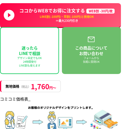
ココからWEBでお得に注文する
WEB割 -30円/枚
LINE割(-100円)・早割(-100円)と併用OK
＝最大230円引き
迷ったら
この商品について
LINEで相談
お問い合わせ
デザイン未定でもOK
フォームから
24時間受付
気軽に質問OK
LINE割も使えます
1,760
無地価格
（税込）
円〜
コミコミ価格表_