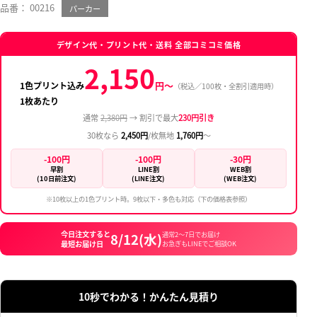
品番： 00216
パーカー
デザイン代・プリント代・送料 全部コミコミ価格
2,150
円〜
1色プリント込み
（税込／100枚・全割引適用時）
1枚あたり
通常
2,380円
→ 割引で最大
230円引き
30枚なら
2,450円
/枚
無地
1,760円
〜
-100円
-100円
-30円
早割
LINE割
WEB割
(10日前注文)
(LINE注文)
(WEB注文)
※10枚以上の1色プリント時。9枚以下・多色も対応（下の価格表参照）
今日注文すると
8/12(水)
通常2〜7日でお届け
最短お届け日
お急ぎもLINEでご相談OK
10秒でわかる！かんたん見積り