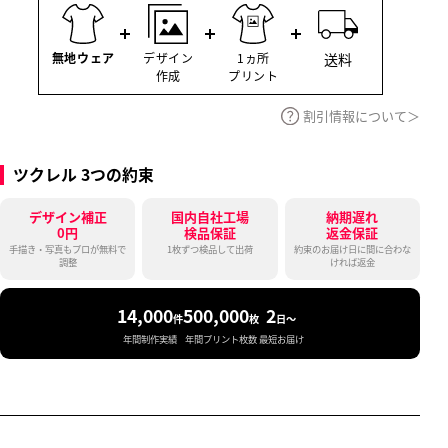
割引情報について
ツクレル 3つの約束
デザイン補正
国内自社工場
納期遅れ
0円
検品保証
返金保証
手描き・写真もプロが無料で
1枚ずつ検品して出荷
約束のお届け日に間に合わな
調整
ければ返金
14,000
500,000
2
件
枚
日〜
年間制作実績
年間プリント枚数
最短お届け