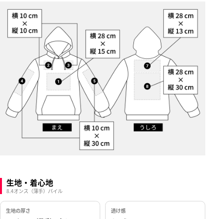
生地・着心地
8.4オンス（薄手）パイル
生地の厚さ
透け感