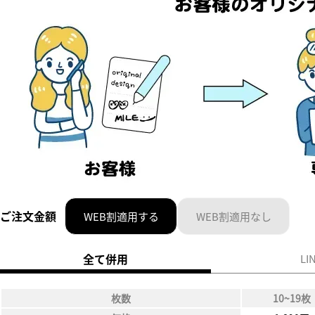
ご注文金額
WEB割適用する
WEB割適用なし
全て併用
LI
枚数
10~19枚