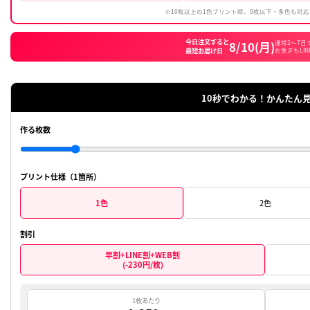
-100円
早割
(10日前注文)
※10枚以上の1
今日注文す
最短お届け
1
作る枚数
プリント仕様（1箇所）
1色