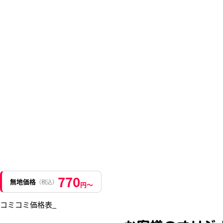
770
無地価格
（税込）
円〜
コミコミ価格表_