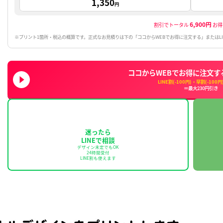
割引
早割+LINE割+WEB割
(-230円/枚)
1枚あたり
1,350
円
※プリント1箇所・税込の概算です。正式なお見積りは下の「ココからW
ココから