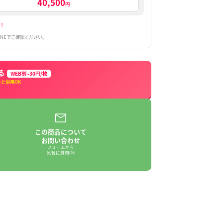
割引なし
合計（税込）
40,500
円
6,900円
割引でトータル
お得！
EBでお得に注文する」またはLINEでご確認ください。
WEBでお得に注文する
WEB割 -30円/枚
LINE割(-100円)・早割(-100円)と併用OK
＝最大230円引き