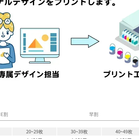
迷ったら
LINEで相談
デザイン未定でもOK
24時間受付
LINE割も使えます
NE割
早割
20~29枚
30~39枚
40~49枚