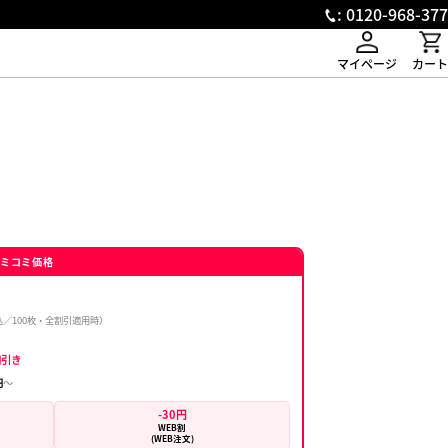
: 0120-968-377
マイページ
カート
代・プリント代・送料 全部コミコミ価格
1,150
円〜
（税込／100枚・全割引適用時）
常
1,380円
→ 割引で最大
230円引き