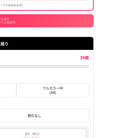
30枚なら
1,350円
/枚
無地
770円
〜
-100円
-30円
LINE割
WEB割
(LINE注文)
(WEB注文)
色プリント時。9枚以下・多色も対応（下の価格表参照）
ると
8/10(月)
通常2〜7日でお届け
日
お急ぎもLINEでご相談OK
0秒でわかる！かんたん見積り
フルカラー中
2色
(A4)