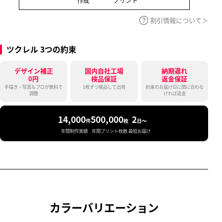
割引情報について
ツクレル 3つの約束
デザイン補正
国内自社工場
納期遅れ
0円
検品保証
返金保証
手描き・写真もプロが無料で
1枚ずつ検品して出荷
約束のお届け日に間に合わな
調整
ければ返金
14,000
500,000
2
件
枚
日〜
年間制作実績
年間プリント枚数
最短お届け
カラーバリエーション