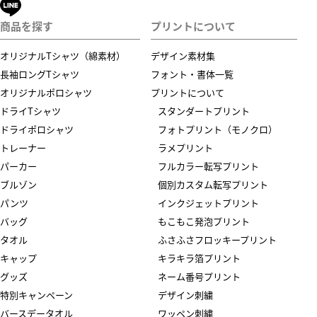
商品を探す
プリントについて
オリジナルTシャツ（綿素材）
デザイン素材集
長袖ロングTシャツ
フォント・書体一覧
オリジナルポロシャツ
プリントについて
ドライTシャツ
スタンダートプリント
ドライポロシャツ
フォトプリント（モノクロ）
トレーナー
ラメプリント
パーカー
フルカラー転写プリント
ブルゾン
個別カスタム転写プリント
パンツ
インクジェットプリント
バッグ
もこもこ発泡プリント
タオル
ふさふさフロッキープリント
キャップ
キラキラ箔プリント
グッズ
ネーム番号プリント
特別キャンペーン
デザイン刺繍
バースデータオル
ワッペン刺繍