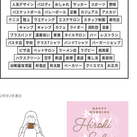
人気デザイン
パロディ
おしゃれ
サッカー
スポーツ
野球
バスケットボール
バレーボール
定番
カジュアル
アメカジ
テニス
陸上
ウエディング
エステサロン
スタッフ制服
寿司店
キャンプ
キャンプ
カフェ
ライダー
消防団
音楽
ブラスバンド
還暦祝い
家族
ネイルサロン
バー
レストラン
パスタ店
学校
クラスTシャツ
バンドTシャツ
バーガーショップ
ピザ店
ペットサロン
ラーメン店
ラグビー
居酒屋
ハウスクリーン
空手
剣道
座標
柔道
推し活
美容院
幼稚園保育園
和食店
和太鼓
ベーカリー
クリスマス
お正月
2件中2件表示