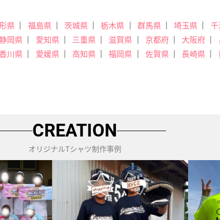
形県
福島県
茨城県
栃木県
群馬県
埼玉県
千
静岡県
愛知県
三重県
滋賀県
京都府
大阪府
香川県
愛媛県
高知県
福岡県
佐賀県
長崎県
CREATION
オリジナルTシャツ制作事例