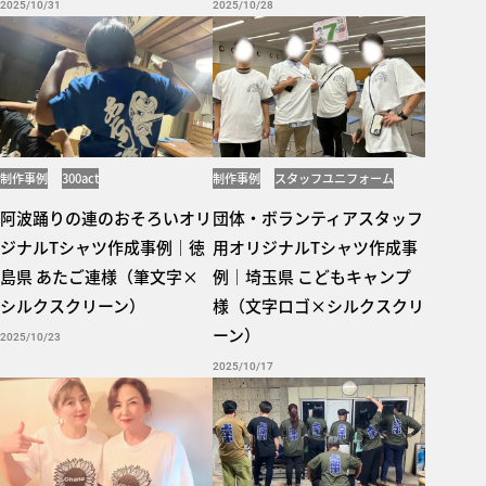
2025/10/31
2025/10/28
制作事例
300act
制作事例
スタッフユニフォーム
5001
阿波踊りの連のおそろいオリ
団体・ボランティアスタッフ
ジナルTシャツ作成事例｜徳
用オリジナルTシャツ作成事
島県 あたご連様（筆文字×
例｜埼玉県 こどもキャンプ
シルクスクリーン）
様（文字ロゴ×シルクスクリ
ーン）
2025/10/23
2025/10/17