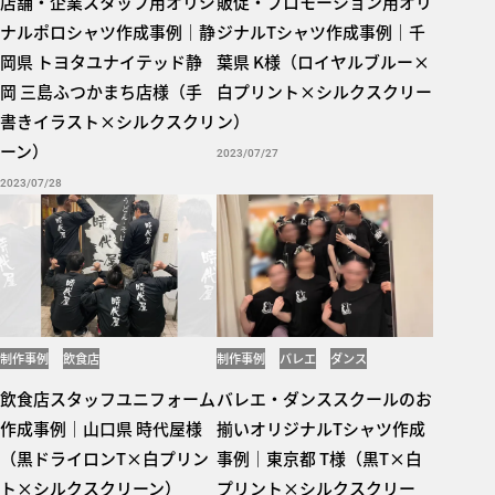
店舗・企業スタッフ用オリジ
販促・プロモーション用オリ
ナルポロシャツ作成事例｜静
ジナルTシャツ作成事例｜千
岡県 トヨタユナイテッド静
葉県 K様（ロイヤルブルー×
岡 三島ふつかまち店様（手
白プリント×シルクスクリー
書きイラスト×シルクスクリ
ン）
ーン）
2023/07/27
2023/07/28
制作事例
飲食店
制作事例
バレエ
ダンス
スタッフユニフォーム
304alt
083BBT
飲食店スタッフユニフォーム
バレエ・ダンススクールのお
作成事例｜山口県 時代屋様
揃いオリジナルTシャツ作成
（黒ドライロンT×白プリン
事例｜東京都 T様（黒T×白
ト×シルクスクリーン）
プリント×シルクスクリー