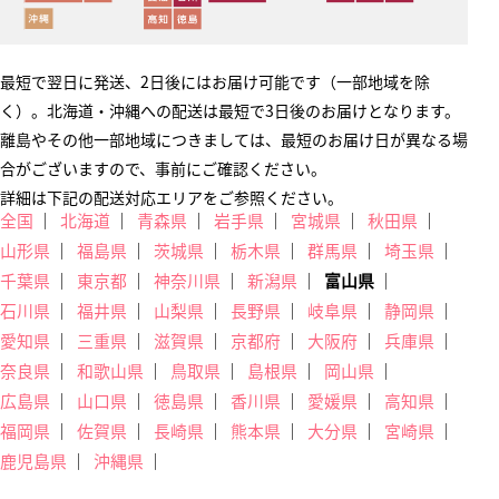
最短で翌日に発送、2日後にはお届け可能です（一部地域を除
く）。北海道・沖縄への配送は最短で3日後のお届けとなります。
離島やその他一部地域につきましては、最短のお届け日が異なる場
合がございますので、事前にご確認ください。
詳細は下記の配送対応エリアをご参照ください。
全国
北海道
青森県
岩手県
宮城県
秋田県
山形県
福島県
茨城県
栃木県
群馬県
埼玉県
千葉県
東京都
神奈川県
新潟県
富山県
石川県
福井県
山梨県
長野県
岐阜県
静岡県
愛知県
三重県
滋賀県
京都府
大阪府
兵庫県
奈良県
和歌山県
鳥取県
島根県
岡山県
広島県
山口県
徳島県
香川県
愛媛県
高知県
福岡県
佐賀県
長崎県
熊本県
大分県
宮崎県
鹿児島県
沖縄県