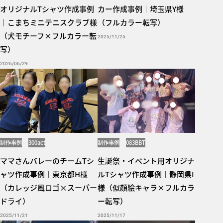
オリジナルTシャツ作成事例
カー作成事例｜埼玉県Y様
｜こまちミニテニスクラブ様
（フルカラー転写）
（犬モチーフ×フルカラー転
2025/11/25
写）
2026/06/29
制作事例
300act
制作事例
083BBT
ママさんバレーのチームTシ
生誕祭・イベント用オリジナ
ャツ作成事例｜東京都H様
ルTシャツ作成事例｜静岡県I
（カレッジ風ロゴ×スーパー
様（似顔絵キャラ×フルカラ
ドライ）
ー転写）
2025/11/21
2025/11/17