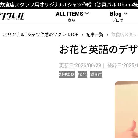
飲食店スタッフ用オリジナルTシャツ作成（惣菜バル Ohana
ALL ITEMS
Blog
商品
ブログ
オリジナルTシャツ作成のツクレルTOP
記事一覧
飲食店スタッ
お花と英語のデザ
更新日:2026/06/29｜ 登録日:2025/1
制作事例
5001
飲食店