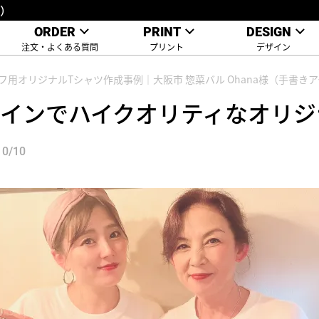
様）
ORDER
PRINT
DESIGN
注文・よくある質問
プリント
デザイン
フ用オリジナルTシャツ作成事例｜大阪市 惣菜バル Ohana様（手書き
インでハイクオリティなオリジ
0/10