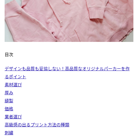
目次
デザインも品質も妥協しない！高品質なオリジナルパーカーを作
るポイント
素材選び
厚み
縫製
価格
業者選び
高級感の出るプリント方法の種類
刺繍