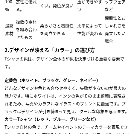
100
定性に優れ
玉ができやす
ッフウェア
くい。発色が良い
%
る。
い
など
機能性とお
複数の素材
混紡
柔らかさと機能性
比率によって
しゃれさを
を組み合わ
素材
を両立できる
性能が変わる
両立したい
せたもの
場合
2.デザインが映える「カラー」の選び方
Tシャツの色は、デザイン全体の印象を決定づける重要な要素で
す。
定番色（ホワイト、ブラック、グレー、ネイビー）
どんなデザインや色とも合わせやすく、失敗が少ないのが最大の
魅力です。特にホワイトは、インクの色がそのまま綺麗に表現さ
れるため、写真やカラフルなイラストのプリントに最適です。ブ
ラックはデザインが引き締まって見え、クールな印象を与えます。
カラーTシャツ（レッド、ブルー、グリーンなど）
Tシャツ自体の色で、チームやイベントのテーマカラーを表現でき