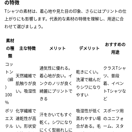
の特徴
Tシャツの素材は、着心地や見た目の印象、さらにはプリントの仕
上がりにも影響します。代表的な素材の特徴を理解し、用途に合
わせて選びましょう。
素材
おすすめの
の種
主な特徴
メリット
デメリット
用途
類
コッ
通気性に優れる。
クラスTシャ
トン
乾きにくい。
天然繊維で
着心地が良い。イ
ツ、普段
（綿
洗濯で縮んだ
肌触りが良
ンクのノリが良く
着、イベン
）
りシワになり
い。吸湿性
綺麗にプリントで
トTシャツな
100
やすい
きる
ど
%
ポリ
化学繊維で
吸湿性が低く
スポーツ用
汗をかいてもすぐ
エス
速乾性が高
蒸れやすい場
のユニフォ
乾く。シワになり
テル
い。形状安
合がある。毛
ーム、スタ
にくく型崩れしに