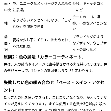
面・
や、ユニークなメッセージを入れるの
番号、キャッチコピ
中央
に最適。
ーなど
チームのロゴ、連
さりげないアクセントになり、「こな
袖
番、小さなアイコンな
れ感」を演出できる。
ど
前
ブランドタグのよう
視線を少し下にずらす、控えめでおし
面・
なデザイン、ウェブサ
ゃれな配置。
裾
イトのURLなど
原則2：色の魔法「カラーコーディネート」
色は、人の感情やイメージに直接働きかける力を持っています。色
の選び方一つで、Tシャツの雰囲気はガラリと変わります。
失敗しない色の組み合わせ「ベース・メイン・アクセ
ント」
たくさんの色を使いすぎると、まとまりがなくなり、かえってデザ
インが見えにくくなります。まずは使用する色数を3色以内に絞っ
てみるのがおすすめです。その3色を以下の役割に分けると、バラ