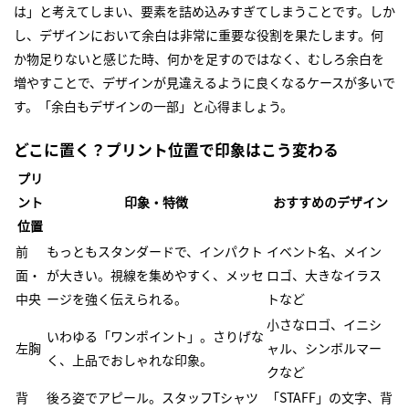
は」と考えてしまい、要素を詰め込みすぎてしまうことです。しか
し、デザインにおいて余白は非常に重要な役割を果たします。何
か物足りないと感じた時、何かを足すのではなく、むしろ余白を
増やすことで、デザインが見違えるように良くなるケースが多いで
す。「余白もデザインの一部」と心得ましょう。
どこに置く？プリント位置で印象はこう変わる
プリ
ント
印象・特徴
おすすめのデザイン
位置
前
もっともスタンダードで、インパクト
イベント名、メイン
面・
が大きい。視線を集めやすく、メッセ
ロゴ、大きなイラス
中央
ージを強く伝えられる。
トなど
小さなロゴ、イニシ
いわゆる「ワンポイント」。さりげな
左胸
ャル、シンボルマー
く、上品でおしゃれな印象。
クなど
背
後ろ姿でアピール。スタッフTシャツ
「STAFF」の文字、背