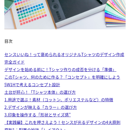
目次
センスいいね！って褒められるオリジナルTシャツのデザイン作成
完全ガイド
デザインを始める前に！Tシャツ作りの成否を分ける「準備」
このTシャツ、何のために作る？「コンセプト」を明確にしよう
5W1Hで考えるコンセプト設計
土台が肝心！「Tシャツ本体」の選び方
1.用途で選ぶ！素材（コットン、ポリエステルなど）の特徴
2.デザインが映える「カラー」の選び方
3.印象を操作する「形状とサイズ感”
【実践編】これを押さえよう！センスが光るデザインの4大原則
原則1：配置の妙技「レイアウト」