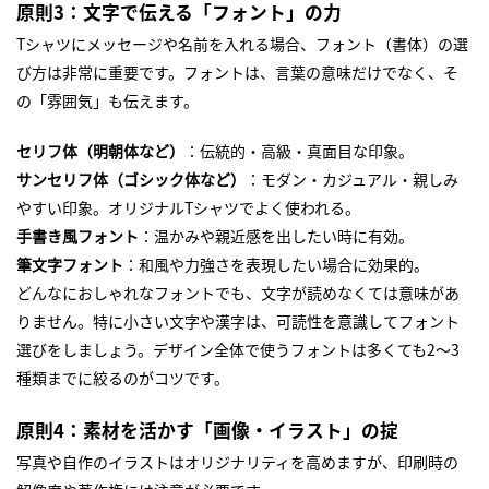
原則3：文字で伝える「フォント」の力
Tシャツにメッセージや名前を入れる場合、フォント（書体）の選
び方は非常に重要です。フォントは、言葉の意味だけでなく、そ
の「雰囲気」も伝えます。
セリフ体（明朝体など）
：伝統的・高級・真面目な印象。
サンセリフ体（ゴシック体など）
：モダン・カジュアル・親しみ
やすい印象。オリジナルTシャツでよく使われる。
手書き風フォント
：温かみや親近感を出したい時に有効。
筆文字フォント
：和風や力強さを表現したい場合に効果的。
どんなにおしゃれなフォントでも、文字が読めなくては意味があ
りません。特に小さい文字や漢字は、可読性を意識してフォント
選びをしましょう。デザイン全体で使うフォントは多くても2～3
種類までに絞るのがコツです。
原則4：素材を活かす「画像・イラスト」の掟
写真や自作のイラストはオリジナリティを高めますが、印刷時の