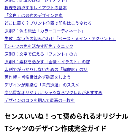
視線を誘導するレイアウトの基本
「余白」は最強のデザイン要素
どこに置く？プリント位置で印象はこう変わる
原則2：色の魔法「カラーコーディネート」
失敗しない色の組み合わせ「ベース・メイン・アクセント」
Tシャツの色を活かす配色テクニック
原則3：文字で伝える「フォント」の力
原則4：素材を活かす「画像・イラスト」の掟
印刷でがっかりしないための「解像度」の話
著作権・肖像権は必ず確認をしよう
デザインが馴染む「背景透過」のススメ
高品質なオリジナルTシャツならツクレルがおすすめ
デザインのコツを掴んで最高の一枚を
センスいいね！って褒められるオリジナル
Tシャツのデザイン作成完全ガイド